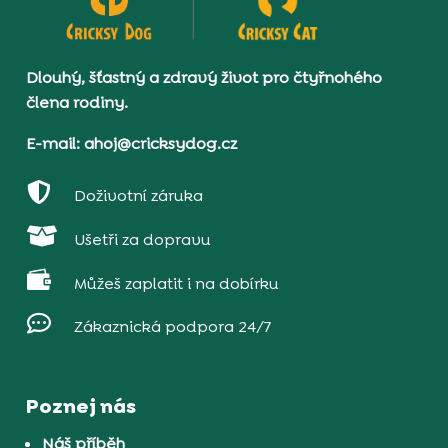
Dlouhý, šťastný a zdravý život pro čtyřnohého
člena rodiny.
E-mail: ahoj@cricksydog.cz

Doživotní záruka

Ušetři za dopravu

Můžeš zaplatit i na dobírku

Zákaznická podpora 24/7
Poznej nás
Náš příběh