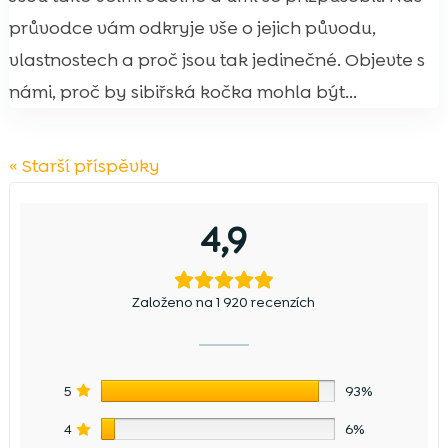
průvodce vám odkryje vše o jejich původu,
vlastnostech a proč jsou tak jedinečné. Objevte s
námi, proč by sibiřská kočka mohla být...
« Starší příspěvky
4,9
Založeno na 1 920 recenzích
5
93%
4
6%