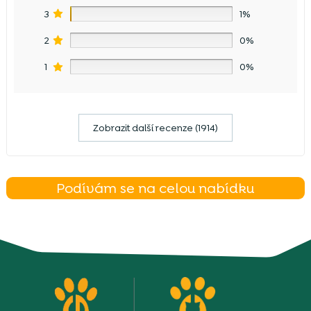
3
1%
2
0%
1
0%
Zobrazit další recenze (1914)
Podívám se na celou nabídku