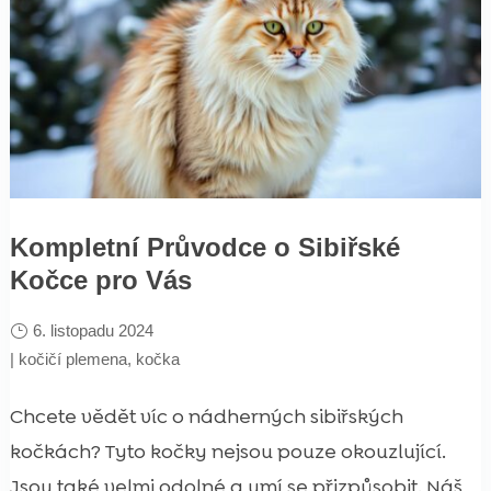
Kompletní Průvodce o Sibiřské
Kočce pro Vás
6. listopadu 2024
|
kočičí plemena
,
kočka
Chcete vědět víc o nádherných sibiřských
kočkách? Tyto kočky nejsou pouze okouzlující.
Jsou také velmi odolné a umí se přizpůsobit. Náš