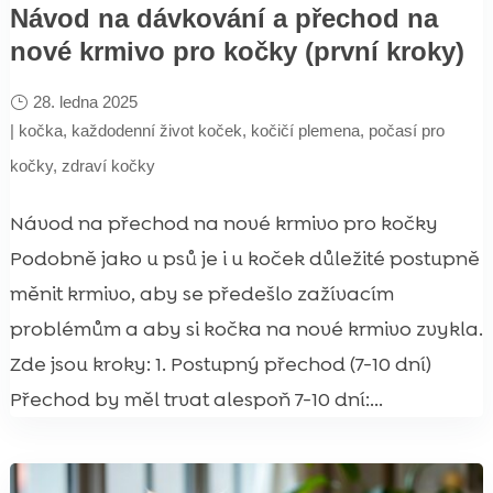
Návod na dávkování a přechod na
nové krmivo pro kočky (první kroky)
28. ledna 2025
|
kočka
,
každodenní život koček
,
kočičí plemena
,
počasí pro
kočky
,
zdraví kočky
Návod na přechod na nové krmivo pro kočky
Podobně jako u psů je i u koček důležité postupně
měnit krmivo, aby se předešlo zažívacím
problémům a aby si kočka na nové krmivo zvykla.
Zde jsou kroky: 1. Postupný přechod (7-10 dní)
Přechod by měl trvat alespoň 7-10 dní:...