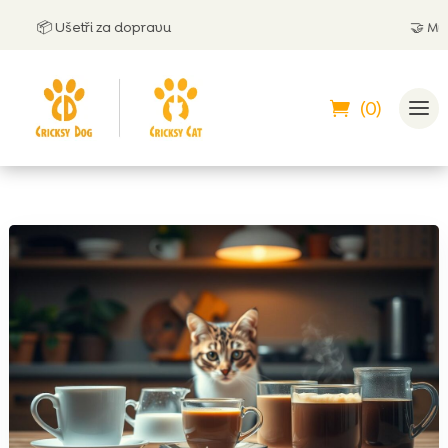
 Ušetři za dopravu
🤝
Můžeš zapla
(0)