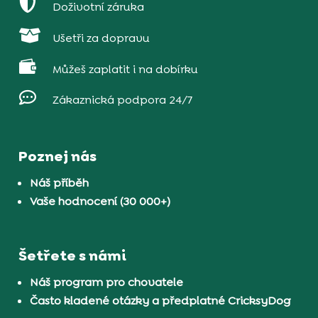

Doživotní záruka

Ušetři za dopravu

Můžeš zaplatit i na dobírku

Zákaznická podpora 24/7
Poznej nás
Náš příběh
Vaše hodnocení (30 000+)
Šetřete s námi
Náš program pro chovatele
Často kladené otázky a předplatné CricksyDog