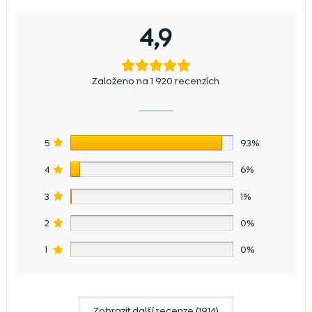
4,9
Založeno na 1 920 recenzích
5
93%
4
6%
3
1%
2
0%
1
0%
Zobrazit další recenze (1914)